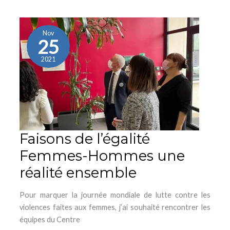
Faisons
de
l’égalité
Nov
25
Femmes-
Hommes
2021
une
réalité
ensemble
Faisons de l’égalité
Femmes-Hommes une
réalité ensemble
Pour marquer la journée mondiale de lutte contre les
violences faites aux femmes, j’ai souhaité rencontrer les
équipes du Centre