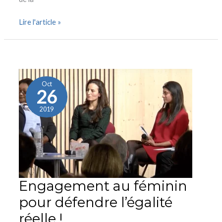
Lire l'article »
Engagement
au
féminin
Oct
26
pour
défendre
2019
l’égalité
réelle
!
Engagement au féminin
pour défendre l’égalité
réelle !