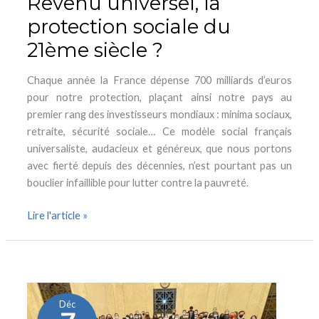
Revenu universel, la
protection sociale du
21ème siècle ?
Chaque année la France dépense 700 milliards d’euros
pour notre protection, plaçant ainsi notre pays au
premier rang des investisseurs mondiaux : minima sociaux,
retraite, sécurité sociale… Ce modèle social français
universaliste, audacieux et généreux, que nous portons
avec fierté depuis des décennies, n’est pourtant pas un
bouclier infaillible pour lutter contre la pauvreté.
Lire l'article »
Egalité
des
chances
Déc