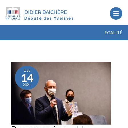
DIDIER BAICHÈRE
Député des Yvelines
EGALITÉ
Revenu
universel,
la
Déc
14
protection
sociale
2021
du
21ème
siècle
?