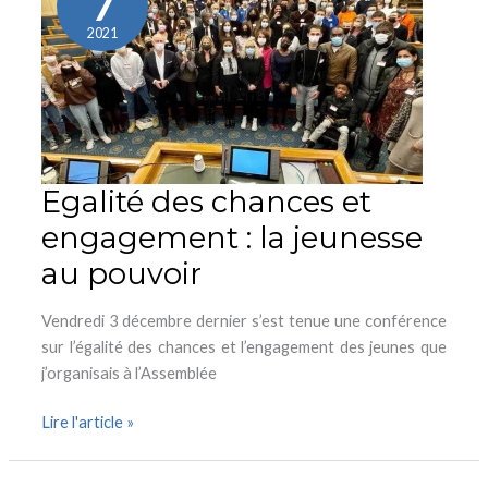
7
et
engagement
2021
:
la
jeunesse
au
pouvoir
Egalité des chances et
engagement : la jeunesse
au pouvoir
Vendredi 3 décembre dernier s’est tenue une conférence
sur l’égalité des chances et l’engagement des jeunes que
j’organisais à l’Assemblée
Lire l'article »