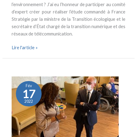
l’environnement ? J’ai eu l’honneur de participer au comité
d’expert créer pour réaliser l’étude commandé à France
Stratégie par la ministre de la Transition écologique et le
secrétaire d’État chargé de la transition numérique et des
réseaux de télécommunication.
Lire l'article »
La
solitude
de
Fév
17
la
dépendance :
2022
un
combat
depuis
le
début