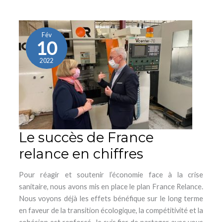
Le
succès
de
Fév
10
France
relance
2022
en
chiffres
Le succès de France
relance en chiffres
Pour réagir et soutenir l’économie face à la crise
sanitaire, nous avons mis en place le plan France Relance.
Nous voyons déjà les effets bénéfique sur le long terme
en faveur de la transition écologique, la compétitivité et la