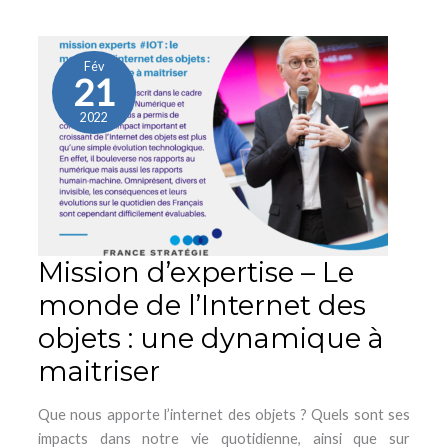
Mission
d’expertise
–
Fév
21
Le
monde
2022
de
l’Internet
des
objets
:
une
Mission d’expertise – Le
dynamique
monde de l’Internet des
à
maitriser
objets : une dynamique à
maitriser
Que nous apporte l’internet des objets ? Quels sont ses
impacts dans notre vie quotidienne, ainsi que sur