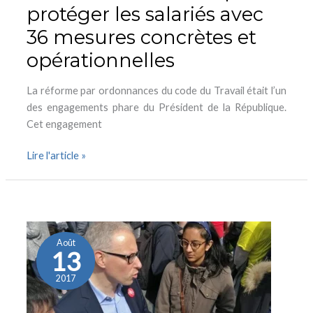
avec
protéger les salariés avec
36
36 mesures concrètes et
mesures
opérationnelles
concrètes
et
La réforme par ordonnances du code du Travail était l’un
opérationnelles
des engagements phare du Président de la République.
Cet engagement
Lire l'article »
Emploi,
mettre
en
Août
13
oeuvre
une
2017
véritable
politique