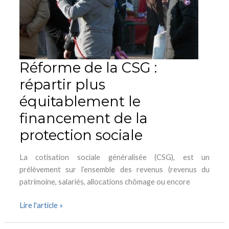
plus
équitablement
le
financement
de
Réforme de la CSG :
la
répartir plus
protection
sociale
équitablement le
financement de la
protection sociale
La cotisation sociale généralisée (CSG), est un
prélèvement sur l’ensemble des revenus (revenus du
patrimoine, salariés, allocations chômage ou encore
Lire l'article »