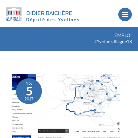
DIDIER BAICHÈRE
Député des Yvelines
EMPLOI
#Yvelines #Ligne18
Ne
pas
passer
Nov
5
à
côté
2017
de
l’OIN
Paris-
Saclay
ou