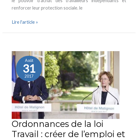
le pouvoir d’achat des travailleurs indépendants et
renforcer leur protection sociale. le
Lire l'article »
Ordonnances
de
la
Août
31
loi
Travail
2017
:
créer
de
l’emploi
et
protéger
Ordonnances de la loi
les
Travail : créer de l’emploi et
salariés