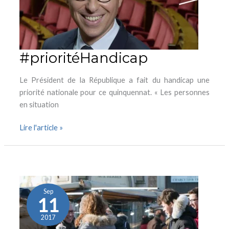
#prioritéHandicap
Le Président de la République a fait du handicap une
priorité nationale pour ce quinquennat. « Les personnes
en situation
Lire l'article »
Réforme
de
la
Sep
11
CSG
:
2017
répartir