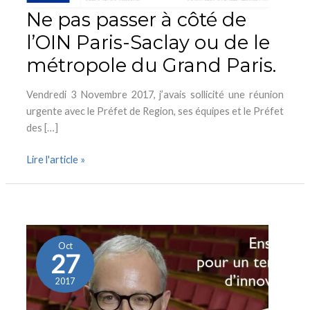
de
Ne pas passer à côté de
le
l’OIN Paris-Saclay ou de le
métropole
du
métropole du Grand Paris.
Grand
Paris.
Vendredi 3 Novembre 2017, j’avais sollicité une réunion
urgente avec le Préfet de Region, ses équipes et le Préfet
des […]
Lire l'article »
#prioritéHandicap
Oct
27
2017